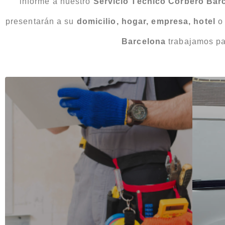
informe a nuestro
Servicio Técnico Corberó Bar
presentarán a su
domicilio, hogar, empresa, hotel
Barcelona
trabajamos pa