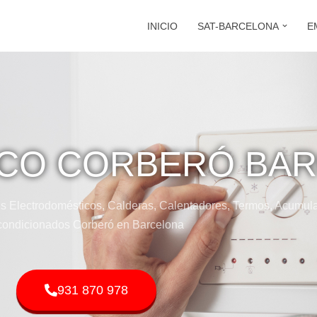
INICIO
SAT-BARCELONA
E
ICO CORBERÓ BA
s Electrodomésticos, Calderas, Calentadores, Termos, Acumula
ondicionados Corberó en Barcelona
931 870 978