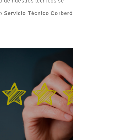
o de nuestros técnicos se
ro
Servicio Técnico Corberó
.