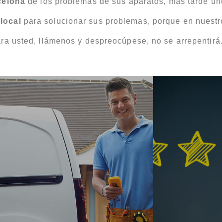
celona
de los problemas de sus aparatos, más tarde un
o
local
para solucionar sus problemas, porque en nuest
ra usted, llámenos y despreocúpese, no se arrepentirá